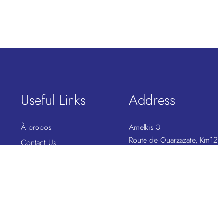
Useful Links
Address
À propos
Amelkis 3
Route de Ouarzazate, Km12
Contact Us
Marrakech
Term & Condition
View Map